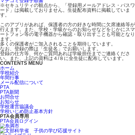
マチコミ登録手順書
※セキュリティの観点から、「登録用メールアドレス・パスワ
ード」は掲載しておりません。生徒配布資料に掲載していま
す。
このアプリがあれば、保護者の方の好きな時間に欠席連絡等が
行えます。また、学校・学級からのお知らせなどをじかにスマ
ートフォン等の電子機器から確認・取り出すことも可能となり
ます。
多くの保護者がご加入されることを期待しています。
なお、登録の際は「生徒名」でお願いします。
登録の仕方等、何かご質問あれば学級担任までご連絡くださ
い。また、上記の資料は４/８に全生徒に配布しています。
CONTENTS MENU
ホーム
学校紹介
年間行事
メール配信について
PTA
PTA新聞
お問合せ
お知らせ
学校運営協議会
学校いじめ防止基本方針
PTA会員専用
PTA会員ログイン