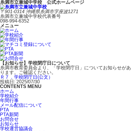
糸満市立兼城中学校 公式ホームページ
〒901-0314 沖縄県糸満市字座波1271
糸満市立兼城中学校代表番号
098-994-6352
メニュー
【お知らせ】学校閉庁日について
糸満市教育委員会より、「学校閉庁日」についてお知らせがあ
ります。ご確認ください。
Ｒ７．学校閉庁日(公文）
投稿日: 2025/07/30
CONTENTS MENU
ホーム
学校紹介
年間行事
メール配信について
PTA
PTA新聞
お問合せ
お知らせ
学校運営協議会