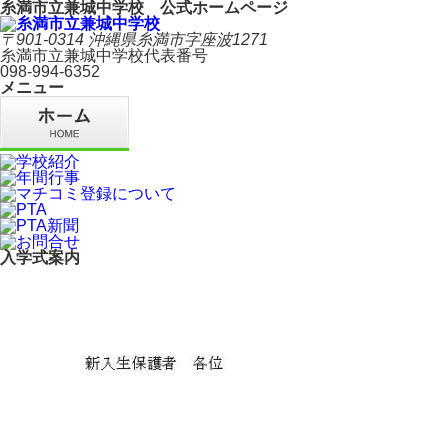
糸満市立兼城中学校 公式ホームページ
〒901-0314 沖縄県糸満市字座波1271
糸満市立兼城中学校代表番号
098-994-6352
メニュー
入学式案内