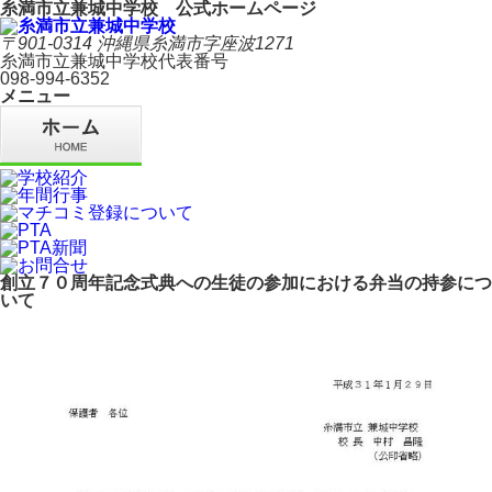
糸満市立兼城中学校 公式ホームページ
〒901-0314 沖縄県糸満市字座波1271
糸満市立兼城中学校代表番号
098-994-6352
メニュー
創立７０周年記念式典への生徒の参加における弁当の持参につ
いて