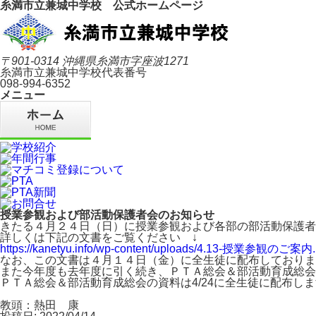
糸満市立兼城中学校 公式ホームページ
〒901-0314 沖縄県糸満市字座波1271
糸満市立兼城中学校代表番号
098-994-6352
メニュー
授業参観および部活動保護者会のお知らせ
きたる４月２４日（日）に授業参観および各部の部活動保護者
詳しくは下記の文書をご覧ください ↓
https://kanetyu.info/wp-content/uploads/4.13-授業参観のご案内.
なお、この文書は４月１４日（金）に全生徒に配布しておりま
また今年度も去年度に引く続き、ＰＴＡ総会＆部活動育成総会
ＰＴＡ総会＆部活動育成総会の資料は4/24に全生徒に配布し
教頭：熱田 康