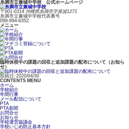
糸満市立兼城中学校 公式ホームページ
〒901-0314 沖縄県糸満市字座波1271
糸満市立兼城中学校代表番号
098-994-6352
メニュー
臨時休校中の課題の回収と追加課題の配布について（お知ら
せ）
投稿日: 2020/04/30
CONTENTS MENU
ホーム
学校紹介
年間行事
メール配信について
PTA
PTA新聞
お問合せ
お知らせ
学校運営協議会
学校いじめ防止基本方針