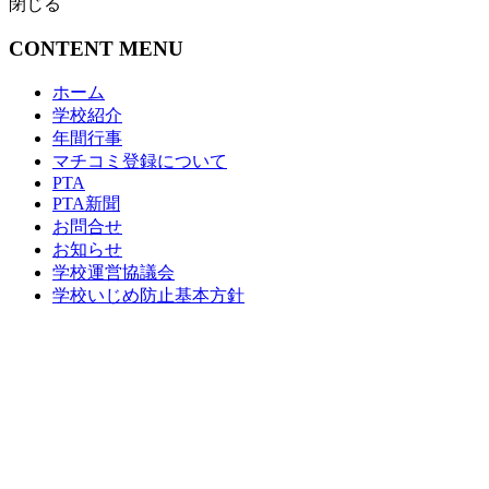
閉じる
CONTENT MENU
ホーム
学校紹介
年間行事
マチコミ登録について
PTA
PTA新聞
お問合せ
お知らせ
学校運営協議会
学校いじめ防止基本方針
PTA会員専用
PTA会員ログイン
〒901-0314
沖縄県糸満市座波1271