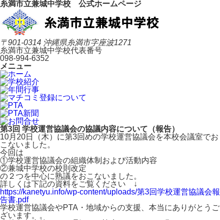
糸満市立兼城中学校 公式ホームページ
〒901-0314 沖縄県糸満市字座波1271
糸満市立兼城中学校代表番号
098-994-6352
メニュー
第3回 学校運営協議会の協議内容について（報告）
10月20日（木）に第3回めの学校運営協議会を本校会議室でお
こないました。
今回は
①学校運営協議会の組織体制および活動内容
②兼城中学校の校則改定
の２つを中心に熟議をおこないました。
詳しくは下記の資料をご覧ください ↓
https://kanetyu.info/wp-content/uploads/第3回学校運営協議会報
告書.pdf
学校運営協議会やPTA・地域からの支援、本当にありがとうご
ざいます。。